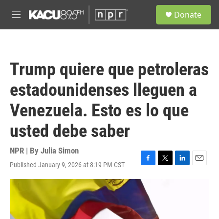
Skip to main content
S
Donate
e
M
a
e
r
n
c
u
h
Trump quiere que petroleras
u
e
estadounidenses lleguen a
r
y
Venezuela. Esto es lo que
usted debe saber
NPR | By
Julia Simon
Published January 9, 2026 at 8:19 PM CST
F
T
L
E
a
w
i
m
c
i
n
a
e
t
k
i
b
t
e
l
o
e
d