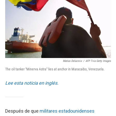
o
r
I
k
n
Matias Delacroix
/
AFP Tvia Getty Images
The oil tanker "Minerva Astra" lies at anchor in Maracaibo, Venezuela.
Lee esta noticia en inglés.
Después de que
militares estadounidenses