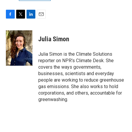
F
T
L
E
a
w
i
m
c
i
n
a
e
t
k
i
Julia Simon
b
t
e
l
o
e
d
o
r
I
Julia Simon is the Climate Solutions
k
n
reporter on NPR's Climate Desk. She
covers the ways governments,
businesses, scientists and everyday
people are working to reduce greenhouse
gas emissions. She also works to hold
corporations, and others, accountable for
greenwashing.